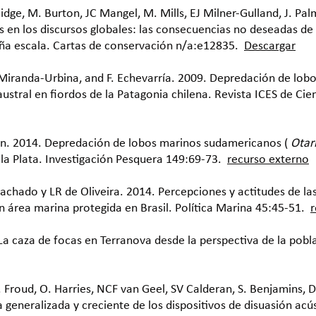
rlidge, M. Burton, JC Mangel, M. Mills, EJ Milner-Gulland, J. 
s en los discursos globales: las consecuencias no deseadas de
ña escala. Cartas de conservación n/a:e12835.
Descargar
A Miranda-Urbina, and F. Echevarría. 2009. Depredación de lo
ustral en fiordos de la Patagonia chilena. Revista ICES de Ci
ren. 2014. Depredación de lobos marinos sudamericanos (
Otar
 la Plata. Investigación Pesquera 149:69-73.
recurso externo
achado y LR de Oliveira. 2014. Percepciones y actitudes de las
un área marina protegida en Brasil. Política Marina 45:45-51.
r
. La caza de focas en Terranova desde la perspectiva de la pobl
K. Froud, O. Harries, NCF van Geel, SV Calderan, S. Benjamins,
generalizada y creciente de los dispositivos de disuasión acú