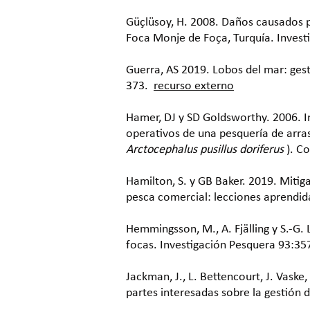
Güçlüsoy, H. 2008. Daños causados po
Foca Monje de Foça, Turquía. Invest
Guerra, AS 2019. Lobos del mar: ges
373.
recurso externo
Hamer, DJ y SD Goldsworthy. 2006. In
operativos de una pesquería de arrast
Arctocephalus pusillus doriferus
). C
Hamilton, S. y GB Baker. 2019. Mitig
pesca comercial: lecciones aprendida
Hemmingsson, M., A. Fjälling y S.-G
focas. Investigación Pesquera 93:35
Jackman, J., L. Bettencourt, J. Vask
partes interesadas sobre la gestión 