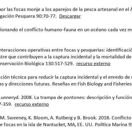
r las focas monje a los aparejos de la pesca artesanal en el 
igación Pesquera 90:70-77.
Descargar
tionando el conflicto humano-fauna en un océano cada vez má
teracciones operativas entre focas y pesquerías: identificaci
re que contribuyen a la captura incidental y la mortalidad de 
onservación Biológica 130:517-529.
recurso externo
ación técnica para reducir la captura incidental y el enredo d
s y direcciones futuras. Reseñas en Fish Biology and Fisherie
. Lunneryd. 2008. La trampa de pontones: descripción y funció
7-359.
recurso externo
e, M. Sweeney, K. Bloom, A. Rutberg y B. Brook. 2018. Conflicto
de focas en la isla de Nantucket, MA, EE. UU. Política Marina 