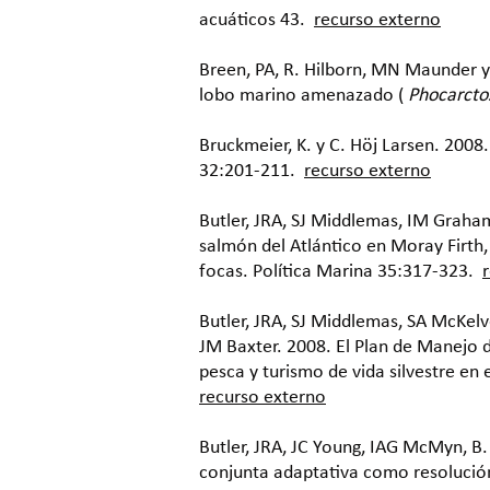
acuáticos 43.
recurso externo
Breen, PA, R. Hilborn, MN Maunder y 
lobo marino amenazado (
Phocarcto
Bruckmeier, K. y C. Höj Larsen. 2008.
32:201-211.
recurso externo
Butler, JRA, SJ Middlemas, IM Graham
salmón del Atlántico en Moray Firth,
focas. Política Marina 35:317-323.
Butler, JRA, SJ Middlemas, SA McKel
JM Baxter. 2008. El Plan de Manejo 
pesca y turismo de vida silvestre e
recurso externo
Butler, JRA, JC Young, IAG McMyn, B.
conjunta adaptativa como resolución 