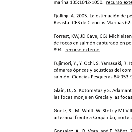
marina 135:1042-1050.
recurso ext
Fjälling, A. 2005. La estimación de p
Revista ICES de Ciencias Marinas 62
Forrest, KW, JD Cave, CGJ Michielsen
de focas en salmón capturado en pes
894.
recurso externo
Fujimori, Y., Y. Ochi, S. Yamasaki, R
cámaras ópticas y acústicas del com
salmón. Ciencias Pesqueras 84:953-
Glain, D., S. Kotomatas y S. Adamant
las focas monje en Grecia y las foca
Goetz, S., M. Wolff, W. Stotz y MJ V
artesanal frente a Coquimbo, norte 
González, A., R. Vega, and E. Yáñez