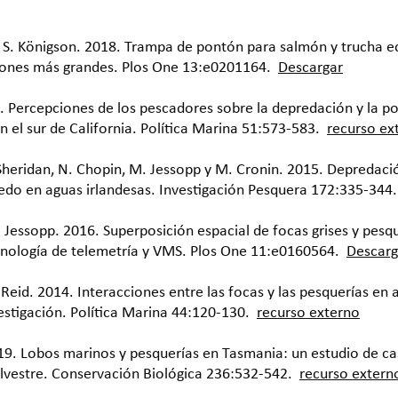
g y S. Königson. 2018. Trampa de pontón para salmón y trucha e
lmones más grandes. Plos One 13:e0201164.
Descargar
. Percepciones de los pescadores sobre la depredación y la po
n el sur de California. Política Marina 51:573-583.
recurso ex
 Sheridan, N. Chopin, M. Jessopp y M. Cronin. 2015. Depredaci
edo en aguas irlandesas. Investigación Pesquera 172:335-344.
. Jessopp. 2016. Superposición espacial de focas grises y pesq
cnología de telemetría y VMS. Plos One 11:e0160564.
Descarg
 Reid. 2014. Interacciones entre las focas y las pesquerías en 
vestigación. Política Marina 44:120-130.
recurso externo
9. Lobos marinos y pesquerías en Tasmania: un estudio de cas
ilvestre. Conservación Biológica 236:532-542.
recurso extern