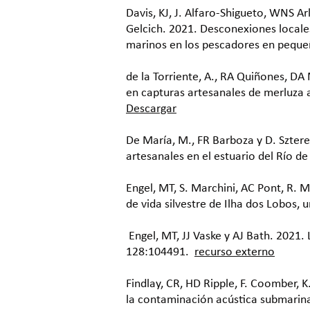
Davis, KJ, J. Alfaro-Shigueto, WNS A
Gelcich. 2021. Desconexiones locale
marinos en los pescadores en peque
de la Torriente, A., RA Quiñones, D
en capturas artesanales de merluza a
Descargar
De María, M., FR Barboza y D. Szte
artesanales en el estuario del Río de
Engel, MT, S. Marchini, AC Pont, R. M
de vida silvestre de Ilha dos Lobos, 
​ Engel, MT, JJ Vaske y AJ Bath. 2021
128:104491.
recurso externo
Findlay, CR, HD Ripple, F. Coomber, 
la contaminación acústica submarina 