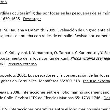
erno
érdidas ocultas infligidas por focas en las pesquerías de salmó
: 1630-1635.
Descargar
s, M. Haulena y DV Smith. 2009. Evaluación de un gradiente el
querías de prueba con redes de enmalle. Revista norteameric
. Ito, Y. Kobayashi, J. Yamamoto, O. Tamaru, Y. Kuramoto y Y. 
portamiento de la foca común de Kuril,
Phoca vitulina stejnege
961.
recurso externo
opoulou. 2001. Los pescadores y la conservación de las focas:
s grises en Cornualles. Mamíferos 65:309-318.
recurso extern
illegas. 2008. Interacciones entre el lobo marino sudamericano
de Chile. Revista ICES de Ciencias Marinas 65: 1739-1746.
Des
. 2015. Interacciones operativas entre el lobo marino sudamer