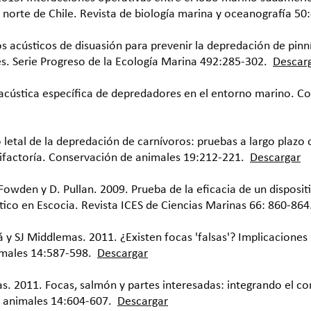
 norte de Chile. Revista de biología marina y oceanografía 50
vos acústicos de disuasión para prevenir la depredación de pin
es. Serie Progreso de la Ecología Marina 492:285-302.
Descar
n acústica específica de depredadores en el entorno marino. 
o letal de la depredación de carnívoros: pruebas a largo plazo
cifactoría. Conservación de animales 19:212-221.
Descargar
Fowden y D. Pullan. 2009. Prueba de la eficacia de un dispositi
ntico en Escocia. Revista ICES de Ciencias Marinas 66: 860-864
 y SJ Middlemas. 2011. ¿Existen focas 'falsas'? Implicaciones 
imales 14:587-598.
Descargar
. 2011. Focas, salmón y partes interesadas: integrando el co
e animales 14:604-607.
Descargar