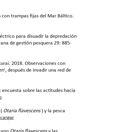
n con trampas fijas del Mar Báltico.
éctrico para disuadir la depredación
ana de gestión pesquera 29: 885-
Sakurai. 2018. Observaciones con
ri
, después de invadir una red de
 encuesta sobre las actitudes hacia
o
 (
Otaria flavescens
) y la pesca
cargar
icano
Otaria flavescens
y las