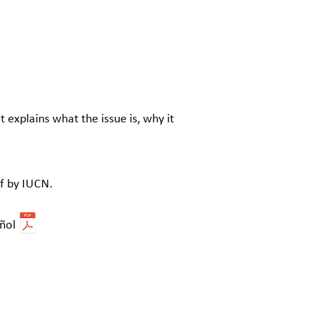
 explains what the issue is, why it
ef by IUCN.
ñol